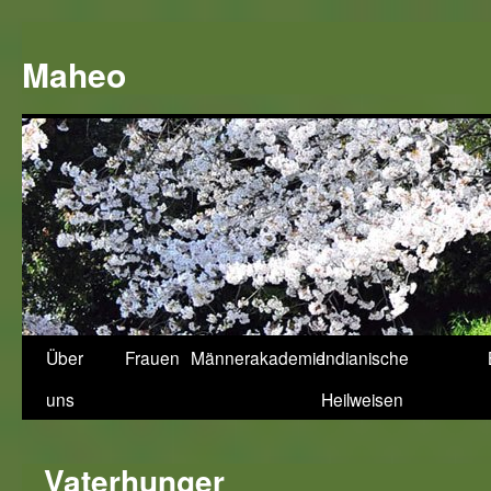
Zum
Inhalt
Maheo
springen
Über
Frauen
Männerakademie
Indianische
uns
Heilweisen
Vaterhunger