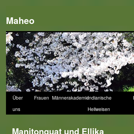
Zum
Inhalt
Maheo
springen
Über
Frauen
Männerakademie
Indianische
uns
Heilweisen
Manitonquat und Ellika