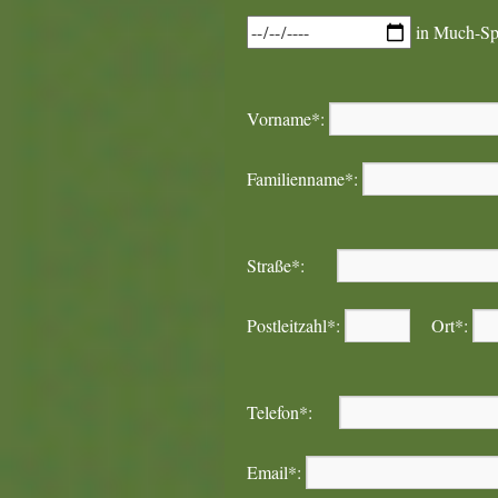
in Much-Sp
Vorname*:
Familienname*:
Straße*:
Postleitzahl*:
Ort*:
Telefon*:
Email*: