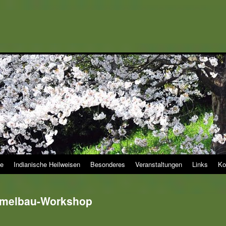
e
Indianische Heilweisen
Besonderes
Veranstaltungen
Links
Ko
melbau-Workshop