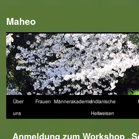
Zum
Inhalt
Maheo
springen
Über
Frauen
Männerakademie
Indianische
uns
Heilweisen
Anmeldung zum Workshop „Sel