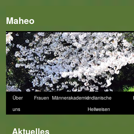
Zum
Inhalt
Maheo
springen
Über
Frauen
Männerakademie
Indianische
uns
Heilweisen
Aktuelles